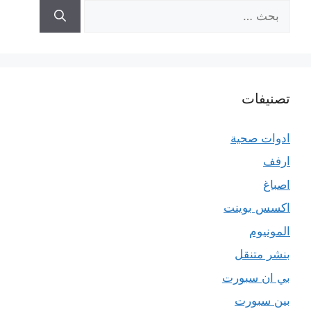
البحث
عن:
تصنيفات
ادوات صحية
ارفف
اصباغ
اكسس بوينت
المونيوم
بنشر متنقل
بي ان سبورت
بين سبورت