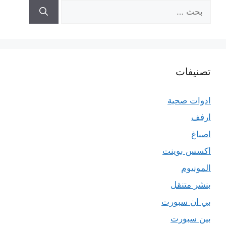
البحث
عن:
تصنيفات
ادوات صحية
ارفف
اصباغ
اكسس بوينت
المونيوم
بنشر متنقل
بي ان سبورت
بين سبورت