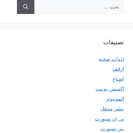
البحث
عن:
تصنيفات
ادوات صحية
ارفف
اصباغ
اكسس بوينت
المونيوم
بنشر متنقل
بي ان سبورت
بين سبورت