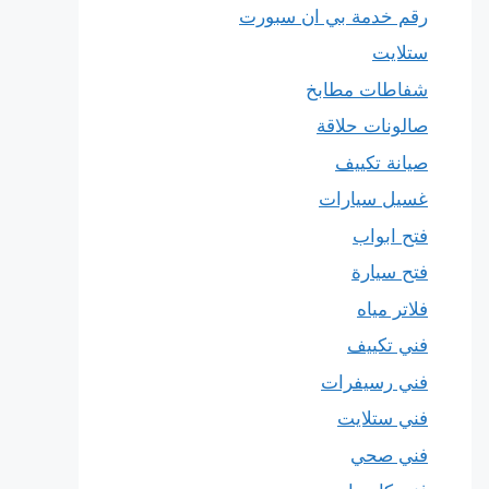
رقم خدمة بي ان سبورت
ستلايت
شفاطات مطابخ
صالونات حلاقة
صيانة تكييف
غسيل سيارات
فتح ابواب
فتح سيارة
فلاتر مياه
فني تكييف
فني رسيفرات
فني ستلايت
فني صحي