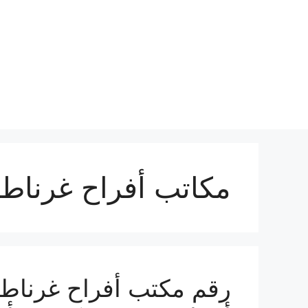
نتقل
لى
لمحتوى
مكاتب أفراح غرناط