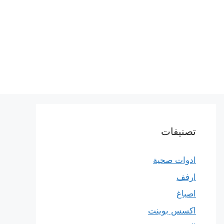
تصنيفات
ادوات صحية
ارفف
اصباغ
اكسس بوينت