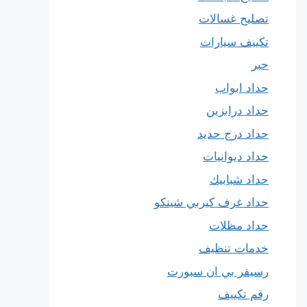
تصليح غسالات
تكييف سيارات
حبر
حداد ابواب
حداد درابزين
حداد درج حديد
حداد ديوانيات
حداد شبابيك
حداد غرف كيربي شينكو
حداد مظلات
خدمات تنظيف
رسيفر بي ان سبورت
رقم تكييف