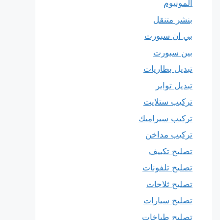
المونيوم
بنشر متنقل
بي ان سبورت
بين سبورت
تبديل بطاريات
تبديل تواير
تركيب ستلايت
تركيب سيراميك
تركيب مداخن
تصليح تكييف
تصليح تلفونات
تصليح ثلاجات
تصليح سيارات
تصليح طباخات