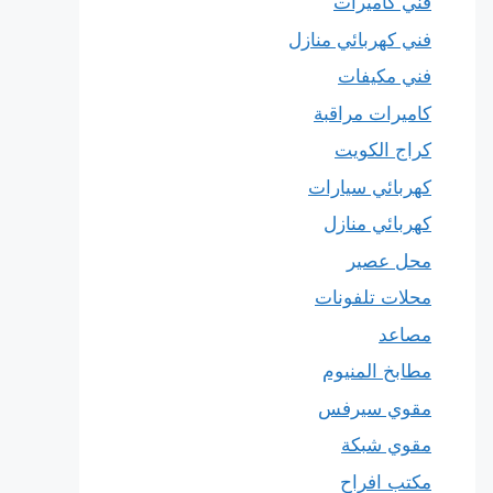
فني كاميرات
فني كهربائي منازل
فني مكيفات
كاميرات مراقبة
كراج الكويت
كهربائي سيارات
كهربائي منازل
محل عصير
محلات تلفونات
مصاعد
مطابخ المنيوم
مقوي سيرفس
مقوي شبكة
مكتب افراح