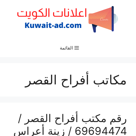
نتقل
لى
لمحتوى
القائمة
مكاتب أفراح القصر
رقم مكتب أفراح القصر /
69694474 / زينة أعراس