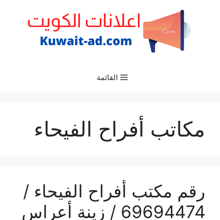
نتقل
لى
لمحتوى
القائمة
مكاتب أفراح الفيحاء
رقم مكتب أفراح الفيحاء /
69694474 / زينة أعراس