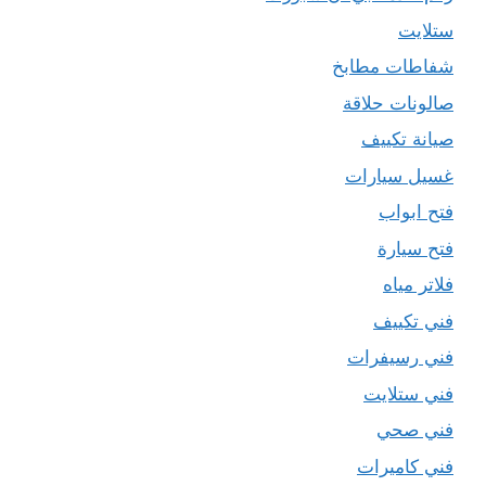
ستلايت
شفاطات مطابخ
صالونات حلاقة
صيانة تكييف
غسيل سيارات
فتح ابواب
فتح سيارة
فلاتر مياه
فني تكييف
فني رسيفرات
فني ستلايت
فني صحي
فني كاميرات