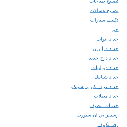
تصليح طباخات
تصليح غسالات
تكييف سيارات
حبر
حداد ابواب
حداد درابزين
حداد درج حديد
حداد ديوانيات
حداد شبابيك
حداد غرف كيربي شينكو
حداد مظلات
خدمات تنظيف
رسيفر بي ان سبورت
رقم تكييف