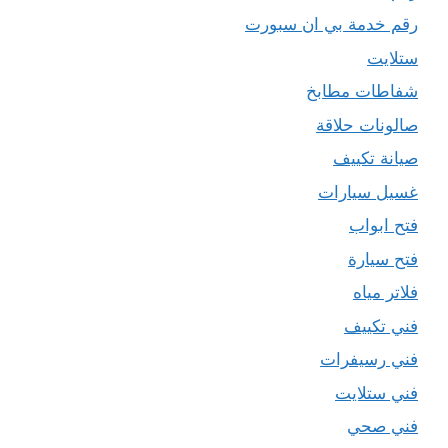
رقم خدمة بي ان سبورت
ستلايت
شفاطات مطابخ
صالونات حلاقة
صيانة تكييف
غسيل سيارات
فتح ابواب
فتح سيارة
فلاتر مياه
فني تكييف
فني رسيفرات
فني ستلايت
فني صحي