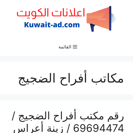
نتقل
لى
لمحتوى
القائمة
مكاتب أفراح الضجيج
رقم مكتب أفراح الضجيج /
69694474 / زينة أعراس