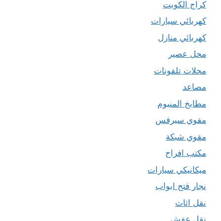
كراج الكويت
كهربائي سيارات
كهربائي منازل
محل عصير
محلات تلفونات
مصاعد
مطابخ المنيوم
مقوي سيرفس
مقوي شبكة
مكتب افراح
ميكانيكي سيارات
نجار فتح ابواب
نقل اثاث
نقل عفش