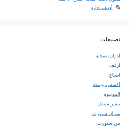
أضف تعليق
تصنيفات
ادوات صحية
ارفف
اصباغ
اكسس بوينت
المونيوم
بنشر متنقل
بي ان سبورت
بين سبورت