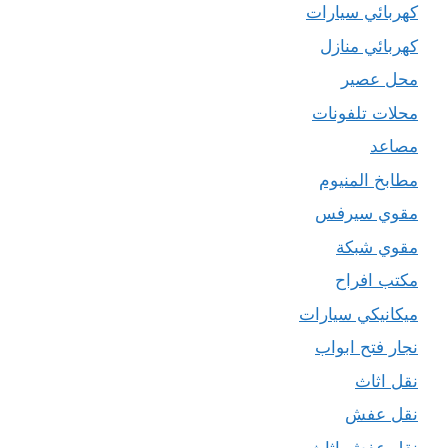
كهربائي سيارات
كهربائي منازل
محل عصير
محلات تلفونات
مصاعد
مطابخ المنيوم
مقوي سيرفس
مقوي شبكة
مكتب افراح
ميكانيكي سيارات
نجار فتح ابواب
نقل اثاث
نقل عفش
نقل عفش اثاث