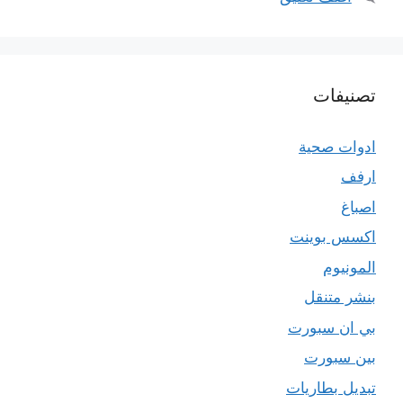
تصنيفات
ادوات صحية
ارفف
اصباغ
اكسس بوينت
المونيوم
بنشر متنقل
بي ان سبورت
بين سبورت
تبديل بطاريات