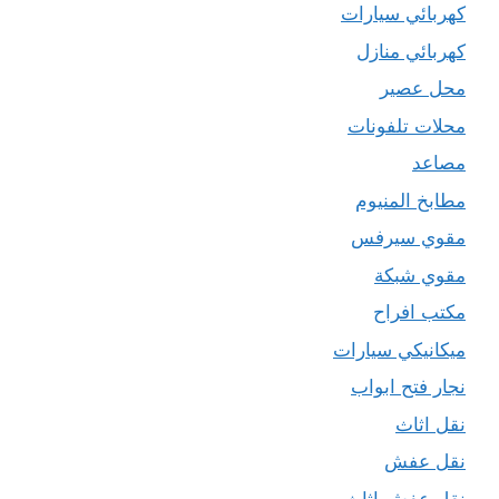
كهربائي سيارات
كهربائي منازل
محل عصير
محلات تلفونات
مصاعد
مطابخ المنيوم
مقوي سيرفس
مقوي شبكة
مكتب افراح
ميكانيكي سيارات
نجار فتح ابواب
نقل اثاث
نقل عفش
نقل عفش اثاث