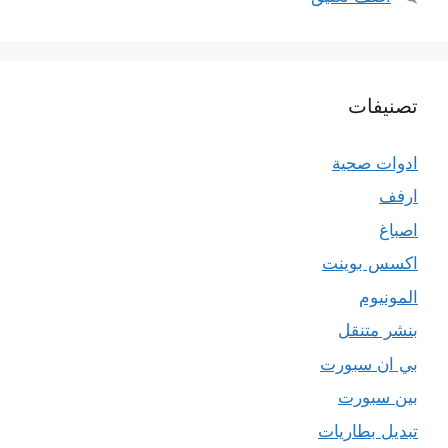
تصنيفات
ادوات صحية
ارفف
اصباغ
اكسس بوينت
المونيوم
بنشر متنقل
بي ان سبورت
بين سبورت
تبديل بطاريات