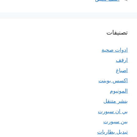
تصنيفات
ادوات صحية
ارفف
اصباغ
اكسس بوينت
المونيوم
بنشر متنقل
بي ان سبورت
بين سبورت
تبديل بطاريات