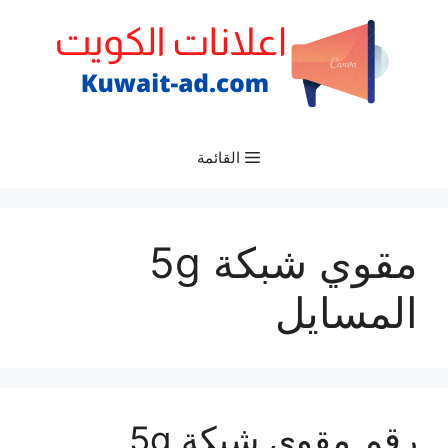
نتقل
لى
لمحتوى
القائمة
مقوي شبكة 5g
المسايل
رقم مقوي شبكة 5g