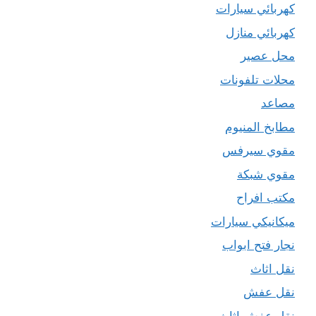
كهربائي سيارات
كهربائي منازل
محل عصير
محلات تلفونات
مصاعد
مطابخ المنيوم
مقوي سيرفس
مقوي شبكة
مكتب افراح
ميكانيكي سيارات
نجار فتح ابواب
نقل اثاث
نقل عفش
نقل عفش اثاث