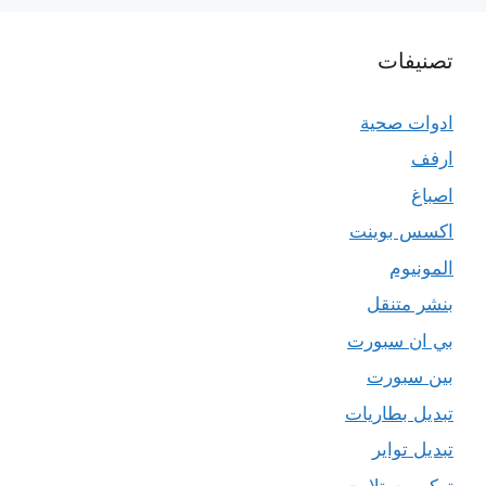
تصنيفات
ادوات صحية
ارفف
اصباغ
اكسس بوينت
المونيوم
بنشر متنقل
بي ان سبورت
بين سبورت
تبديل بطاريات
تبديل تواير
تركيب ستلايت