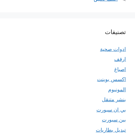
تصنيفات
ادوات صحية
ارفف
اصباغ
اكسس بوينت
المونيوم
بنشر متنقل
بي ان سبورت
بين سبورت
تبديل بطاريات