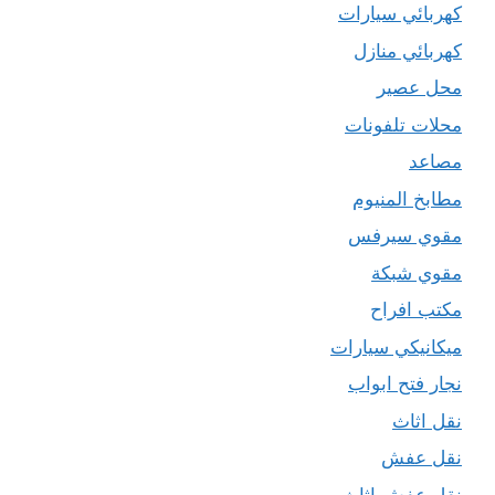
كهربائي سيارات
كهربائي منازل
محل عصير
محلات تلفونات
مصاعد
مطابخ المنيوم
مقوي سيرفس
مقوي شبكة
مكتب افراح
ميكانيكي سيارات
نجار فتح ابواب
نقل اثاث
نقل عفش
نقل عفش اثاث