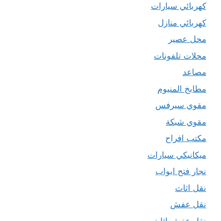
كهربائي سيارات
كهربائي منازل
محل عصير
محلات تلفونات
مصاعد
مطابخ المنيوم
مقوي سيرفس
مقوي شبكة
مكتب افراح
ميكانيكي سيارات
نجار فتح ابواب
نقل اثاث
نقل عفش
نقل عفش اثاث