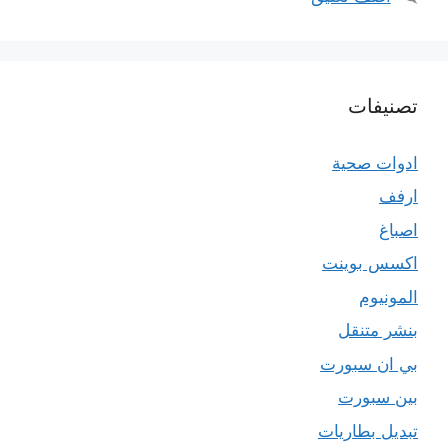
تصنيفات
ادوات صحية
ارفف
اصباغ
اكسس بوينت
المونيوم
بنشر متنقل
بي ان سبورت
بين سبورت
تبديل بطاريات