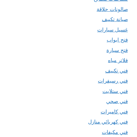
صالونات حلاقة
صيانة تكييف
غسيل سيارات
فتح ابواب
فتح سيارة
فلاتر مياه
فني تكييف
فني رسيفرات
فني ستلايت
فني صحي
فني كاميرات
فني كهربائي منازل
فني مكيفات