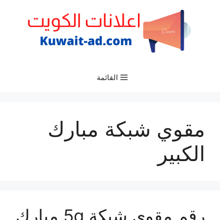
نتقل
لى
لمحتوى
القائمة
مقوي شبكة مبارك
الكبير
رقم مقوي شبكة 5g مبارك