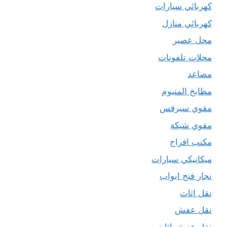
كهربائي سيارات
كهربائي منازل
محل عصير
محلات تلفونات
مصاعد
مطابخ المنيوم
مقوي سيرفس
مقوي شبكة
مكتب افراح
ميكانيكي سيارات
نجار فتح ابواب
نقل اثاث
نقل عفش
نقل عفش اثاث