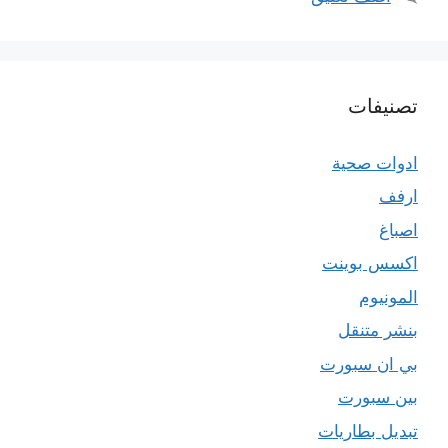
تصنيفات
ادوات صحية
ارفف
اصباغ
اكسس بوينت
المونيوم
بنشر متنقل
بي ان سبورت
بين سبورت
تبديل بطاريات