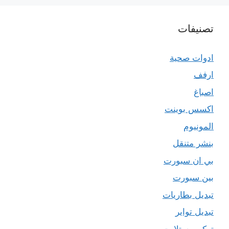
تصنيفات
ادوات صحية
ارفف
اصباغ
اكسس بوينت
المونيوم
بنشر متنقل
بي ان سبورت
بين سبورت
تبديل بطاريات
تبديل تواير
تركيب ستلايت