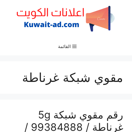
نتقل
لى
لمحتوى
القائمة
مقوي شبكة غرناطة
رقم مقوي شبكة 5g
غرناطة / 99384888 /