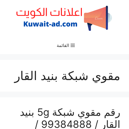
نتقل
لى
لمحتوى
القائمة
مقوي شبكة بنيد القار
رقم مقوي شبكة 5g بنيد
القار / 99384888 /