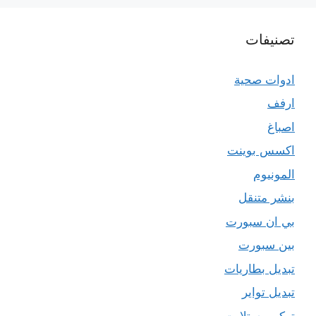
تصنيفات
ادوات صحية
ارفف
اصباغ
اكسس بوينت
المونيوم
بنشر متنقل
بي ان سبورت
بين سبورت
تبديل بطاريات
تبديل تواير
تركيب ستلايت