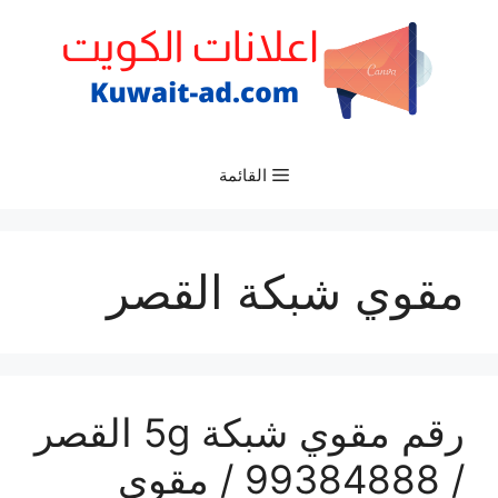
نتقل
لى
لمحتوى
القائمة
مقوي شبكة القصر
رقم مقوي شبكة 5g القصر
/ 99384888 / مقوي