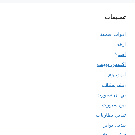
تصنيفات
ادوات صحية
ارفف
اصباغ
اكسس بوينت
المونيوم
بنشر متنقل
بي ان سبورت
بين سبورت
تبديل بطاريات
تبديل تواير
تركيب ستلايت