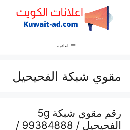
نتقل
لى
لمحتوى
القائمة
مقوي شبكة الفحيحيل
رقم مقوي شبكة 5g
الفحيحيل / 99384888 /