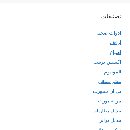
تصنيفات
ادوات صحية
ارفف
اصباغ
اكسس بوينت
المونيوم
بنشر متنقل
بي ان سبورت
بين سبورت
تبديل بطاريات
تبديل تواير
تركيب ستلايت