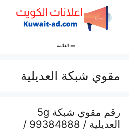
نتقل
لى
لمحتوى
القائمة
مقوي شبكة العديلية
رقم مقوي شبكة 5g
العديلية / 99384888 /