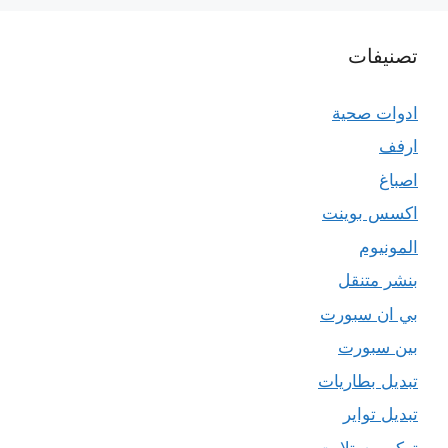
تصنيفات
ادوات صحية
ارفف
اصباغ
اكسس بوينت
المونيوم
بنشر متنقل
بي ان سبورت
بين سبورت
تبديل بطاريات
تبديل تواير
تركيب ستلايت