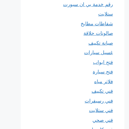
رقم خدمة بي ان سبورت
ستلايت
شفاطات مطابخ
صالونات حلاقة
صيانة تكييف
غسيل سيارات
فتح ابواب
فتح سيارة
فلاتر مياه
فني تكييف
فني رسيفرات
فني ستلايت
فني صحي