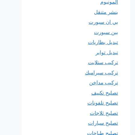
المونيوم
بنشر متنقل
بي ان سبورت
بين سبورت
تبديل بطاريات
تبديل تواير
تركيب ستلايت
تركيب سيراميك
تركيب مداخن
تصليح تكييف
تصليح تلفونات
تصليح ثلاجات
تصليح سيارات
تصليح طباخات