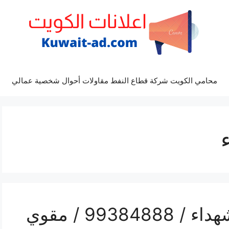
محامي الكويت شركة قطاع النفط مقاولات أحوال شخصية عمالي
رقم مقوي شبكة 5g الشهداء / 99384888 / مقوي