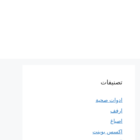
تصنيفات
ادوات صحية
ارفف
اصباغ
اكسس بوينت