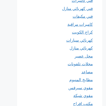
فني كاميرات
فني كهربائي منازل
فني مكيفات
كاميرات مراقبة
كراج الكويت
كهربائي سيارات
كهربائي منازل
محل عصير
محلات تلفونات
مصاعد
مطابخ المنيوم
مقوي سيرفس
مقوي شبكة
مكتب افراح