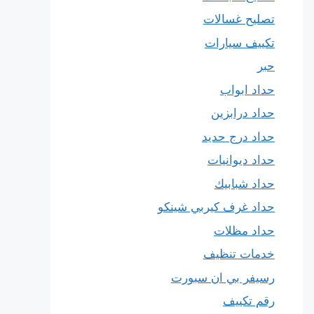
تصليح غسالات
تكييف سيارات
حبر
حداد ابواب
حداد درابزين
حداد درج حديد
حداد ديوانيات
حداد شبابيك
حداد غرف كيربي شينكو
حداد مظلات
خدمات تنظيف
رسيفر بي ان سبورت
رقم تكييف