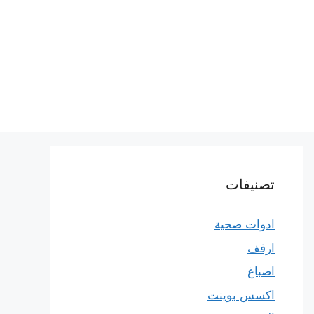
تصنيفات
ادوات صحية
ارفف
اصباغ
اكسس بوينت