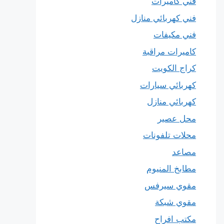
فني كاميرات
فني كهربائي منازل
فني مكيفات
كاميرات مراقبة
كراج الكويت
كهربائي سيارات
كهربائي منازل
محل عصير
محلات تلفونات
مصاعد
مطابخ المنيوم
مقوي سيرفس
مقوي شبكة
مكتب افراح