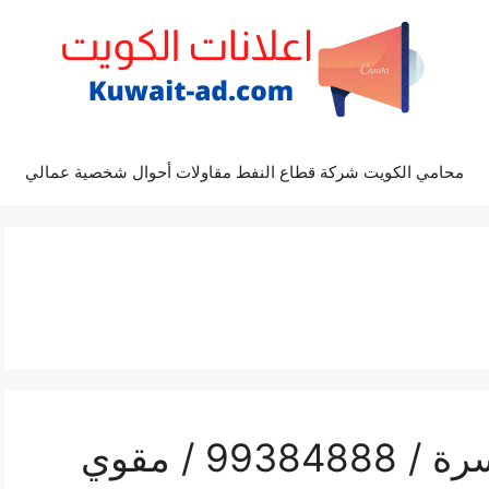
محامي الكويت شركة قطاع النفط مقاولات أحوال شخصية عمالي
رقم مقوي شبكة 5g السرة / 99384888 / مقوي