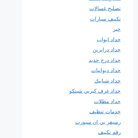
تصليح غسالات
تكييف سيارات
حبر
حداد ابواب
حداد درابزين
حداد درج حديد
حداد ديوانيات
حداد شبابيك
حداد غرف كيربي شينكو
حداد مظلات
خدمات تنظيف
رسيفر بي ان سبورت
رقم تكييف