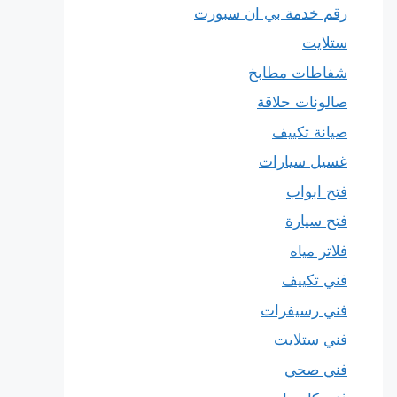
رقم خدمة بي ان سبورت
ستلايت
شفاطات مطابخ
صالونات حلاقة
صيانة تكييف
غسيل سيارات
فتح ابواب
فتح سيارة
فلاتر مياه
فني تكييف
فني رسيفرات
فني ستلايت
فني صحي