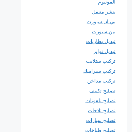
المونيوم
بنشر متنقل
بي ان سبورت
بين سبورت
تبديل بطاريات
تبديل تواير
تركيب ستلايت
تركيب سيراميك
تركيب مداخن
تصليح تكييف
تصليح تلفونات
تصليح ثلاجات
تصليح سيارات
تصليح طباخات