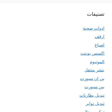
تصنيفات
ادوات صحية
ارفف
اصباغ
اكسس بوينت
المونيوم
بنشر متنقل
بي ان سبورت
بين سبورت
تبديل بطاريات
تبديل تواير
تركيب ستلايت