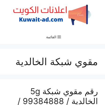
نتقل
لى
لمحتوى
القائمة
مقوي شبكة الخالدية
رقم مقوي شبكة 5g
الخالدية / 99384888 /