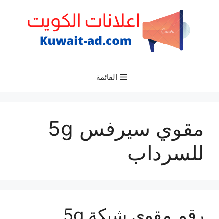
نتقل
لى
لمحتوى
القائمة
مقوي سيرفس 5g
للسرداب
رقم مقوي شبكة 5g