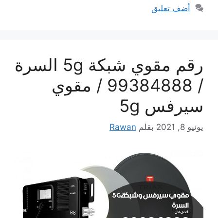
أضف تعليق
رقم مقوي شبكة 5g السرة
/ 99384888 / مقوي
سيرفس 5g
يونيو 8, 2021
بقلم
Rawan