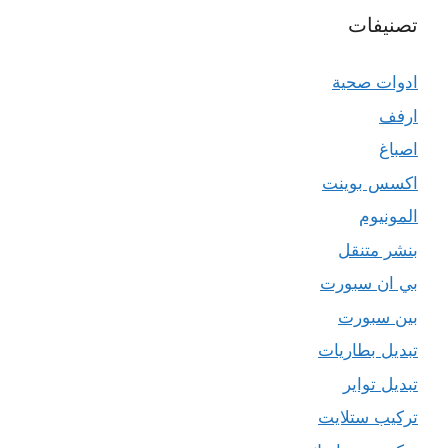
تصنيفات
ادوات صحية
ارفف
اصباغ
اكسس بوينت
المونيوم
بنشر متنقل
بي ان سبورت
بين سبورت
تبديل بطاريات
تبديل تواير
تركيب ستلايت