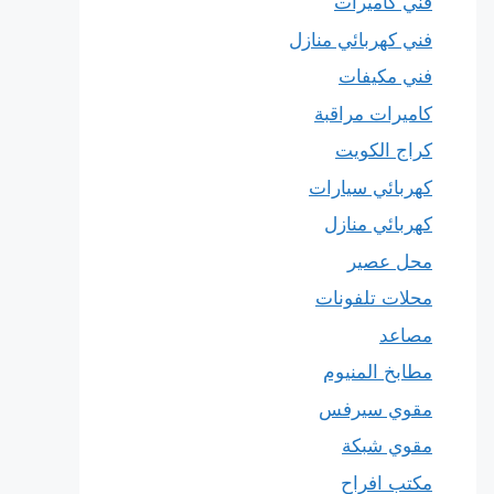
فني كاميرات
فني كهربائي منازل
فني مكيفات
كاميرات مراقبة
كراج الكويت
كهربائي سيارات
كهربائي منازل
محل عصير
محلات تلفونات
مصاعد
مطابخ المنيوم
مقوي سيرفس
مقوي شبكة
مكتب افراح