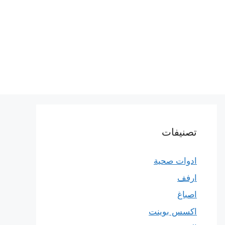
تصنيفات
ادوات صحية
ارفف
اصباغ
اكسس بوينت