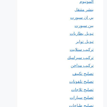
المونيوم
بنشر متنقل
بي ان سبورت
بين سبورت
تبديل بطاريات
تبديل تواير
تركيب ستلايت
تركيب سيراميك
تركيب مداخن
تصليح تكييف
تصليح تلفونات
تصليح ثلاجات
تصليح سيارات
تصليح طباخات