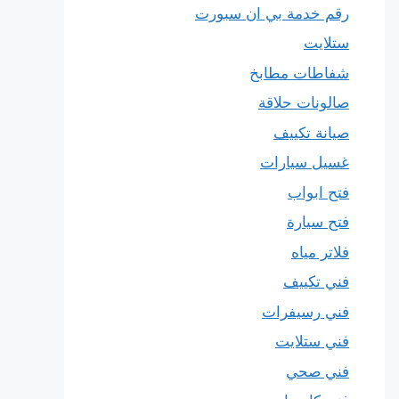
رقم خدمة بي ان سبورت
ستلايت
شفاطات مطابخ
صالونات حلاقة
صيانة تكييف
غسيل سيارات
فتح ابواب
فتح سيارة
فلاتر مياه
فني تكييف
فني رسيفرات
فني ستلايت
فني صحي