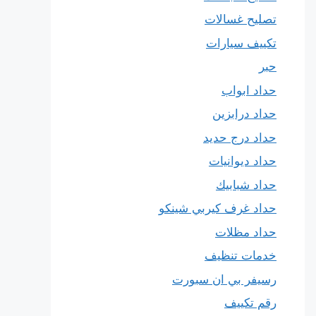
تصليح غسالات
تكييف سيارات
حبر
حداد ابواب
حداد درابزين
حداد درج حديد
حداد ديوانيات
حداد شبابيك
حداد غرف كيربي شينكو
حداد مظلات
خدمات تنظيف
رسيفر بي ان سبورت
رقم تكييف