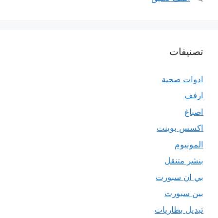
تصنيفات
ادوات صحية
ارفف
اصباغ
اكسس بوينت
المونيوم
بنشر متنقل
بي ان سبورت
بين سبورت
تبديل بطاريات