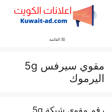
نتقل
لى
لمحتوى
القائمة
مقوي سيرفس 5g
اليرموك
رقم مقوي شبكة 5g