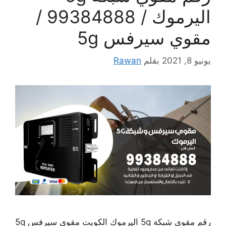
اليرموك / 99384888 /
مقوي سيرفس 5g
يونيو 8, 2021
بقلم
Rawan
رقم مقوي شبكة 5g اليرموك الكويت مقوي سيرفس 5g