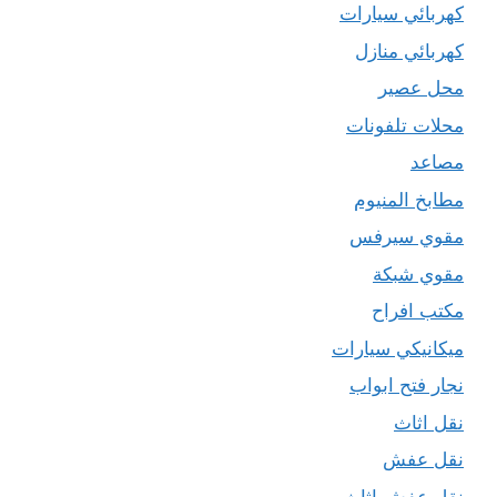
كهربائي سيارات
كهربائي منازل
محل عصير
محلات تلفونات
مصاعد
مطابخ المنيوم
مقوي سيرفس
مقوي شبكة
مكتب افراح
ميكانيكي سيارات
نجار فتح ابواب
نقل اثاث
نقل عفش
نقل عفش اثاث