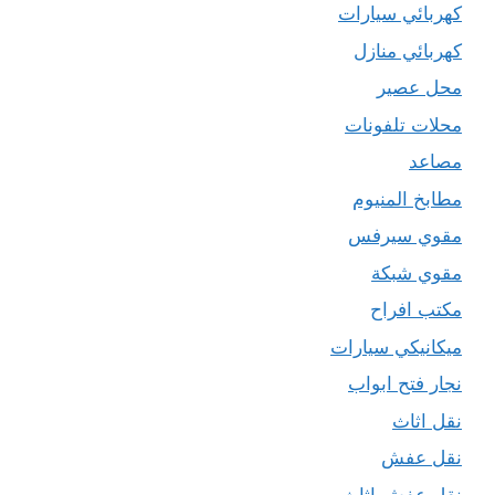
كهربائي سيارات
كهربائي منازل
محل عصير
محلات تلفونات
مصاعد
مطابخ المنيوم
مقوي سيرفس
مقوي شبكة
مكتب افراح
ميكانيكي سيارات
نجار فتح ابواب
نقل اثاث
نقل عفش
نقل عفش اثاث