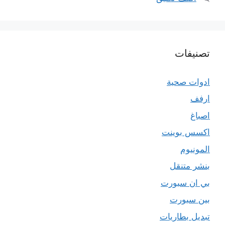
تصنيفات
ادوات صحية
ارفف
اصباغ
اكسس بوينت
المونيوم
بنشر متنقل
بي ان سبورت
بين سبورت
تبديل بطاريات