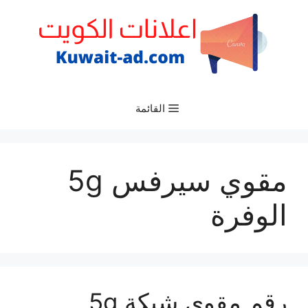
نتقل
لى
لمحتوى
القائمة
مقوي سيرفس 5g
الوفرة
رقم مقوي شبكة 5g