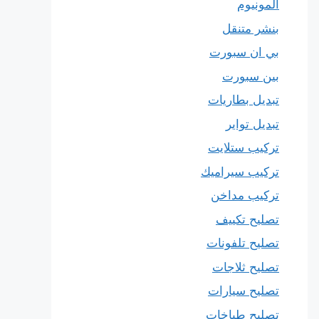
المونيوم
بنشر متنقل
بي ان سبورت
بين سبورت
تبديل بطاريات
تبديل تواير
تركيب ستلايت
تركيب سيراميك
تركيب مداخن
تصليح تكييف
تصليح تلفونات
تصليح ثلاجات
تصليح سيارات
تصليح طباخات