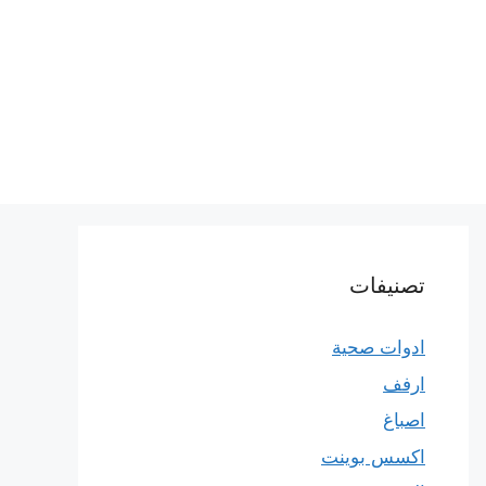
تصنيفات
ادوات صحية
ارفف
اصباغ
اكسس بوينت