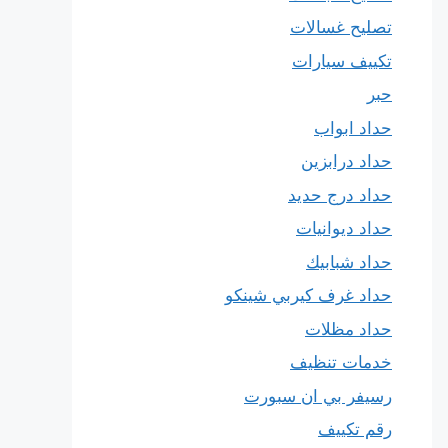
تصليح غسالات
تكييف سيارات
حبر
حداد ابواب
حداد درابزين
حداد درج حديد
حداد ديوانيات
حداد شبابيك
حداد غرف كيربي شينكو
حداد مظلات
خدمات تنظيف
رسيفر بي ان سبورت
رقم تكييف