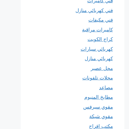
فني كاميرات
فني كهربائي منازل
فني مكيفات
كاميرات مراقبة
كراج الكويت
كهربائي سيارات
كهربائي منازل
محل عصير
محلات تلفونات
مصاعد
مطابخ المنيوم
مقوي سيرفس
مقوي شبكة
مكتب افراح