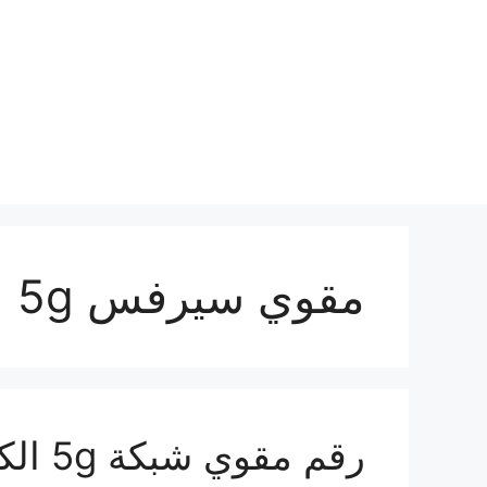
نتقل
لى
لمحتوى
مقوي سيرفس 5g الكويت