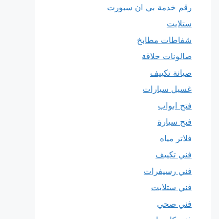
رقم خدمة بي ان سبورت
ستلايت
شفاطات مطابخ
صالونات حلاقة
صيانة تكييف
غسيل سيارات
فتح ابواب
فتح سيارة
فلاتر مياه
فني تكييف
فني رسيفرات
فني ستلايت
فني صحي