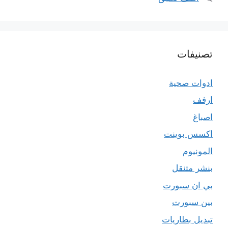
تصنيفات
ادوات صحية
ارفف
اصباغ
اكسس بوينت
المونيوم
بنشر متنقل
بي ان سبورت
بين سبورت
تبديل بطاريات