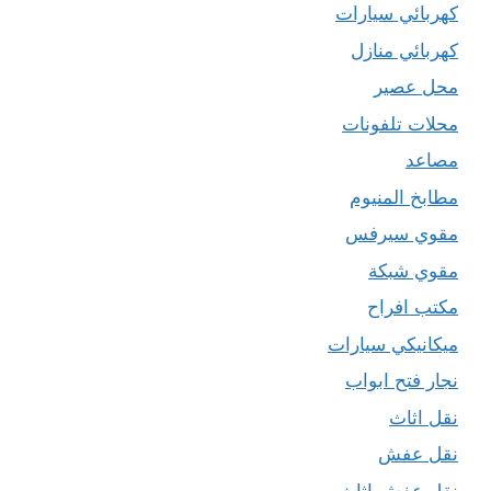
كهربائي سيارات
كهربائي منازل
محل عصير
محلات تلفونات
مصاعد
مطابخ المنيوم
مقوي سيرفس
مقوي شبكة
مكتب افراح
ميكانيكي سيارات
نجار فتح ابواب
نقل اثاث
نقل عفش
نقل عفش اثاث