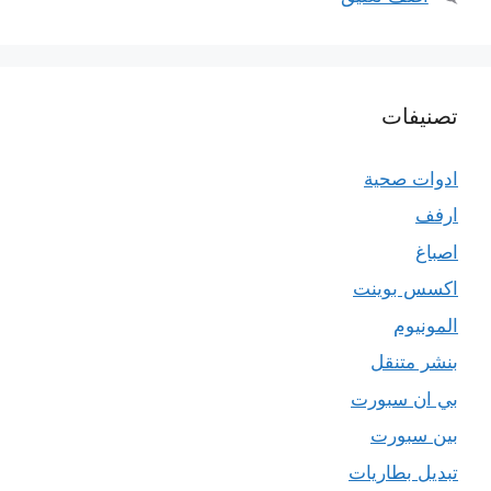
تصنيفات
ادوات صحية
ارفف
اصباغ
اكسس بوينت
المونيوم
بنشر متنقل
بي ان سبورت
بين سبورت
تبديل بطاريات