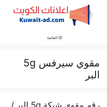
نتقل
لى
لمحتوى
القائمة
مقوي سيرفس 5g
البر
رقم مقوي شبكة 5g البر /