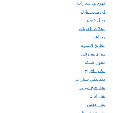
كهربائي سيارات
كهربائي منازل
محل عصير
محلات تلفونات
مصاعد
مطابخ المنيوم
مقوي سيرفس
مقوي شبكة
مكتب افراح
ميكانيكي سيارات
نجار فتح ابواب
نقل اثاث
نقل عفش
نقل عفش اثاث