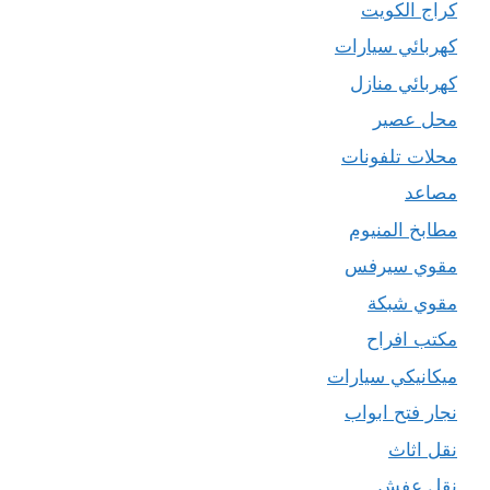
كراج الكويت
كهربائي سيارات
كهربائي منازل
محل عصير
محلات تلفونات
مصاعد
مطابخ المنيوم
مقوي سيرفس
مقوي شبكة
مكتب افراح
ميكانيكي سيارات
نجار فتح ابواب
نقل اثاث
نقل عفش