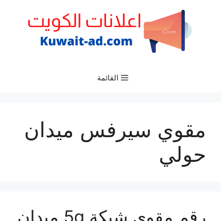
نتقل
لى
لمحتوى
القائمة
مقوي سيرفس ميدان
حولي
رقم مقوي شبكة 5g ميدان