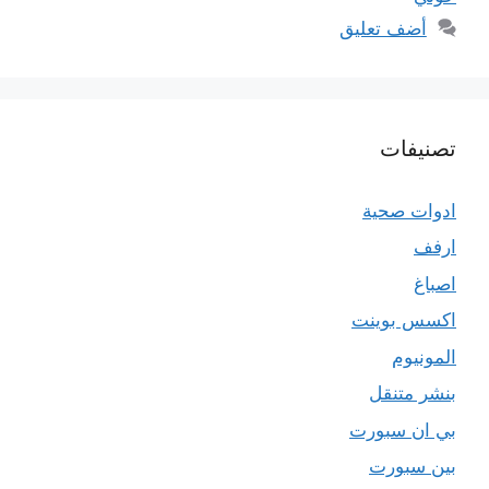
أضف تعليق
تصنيفات
ادوات صحية
ارفف
اصباغ
اكسس بوينت
المونيوم
بنشر متنقل
بي ان سبورت
بين سبورت