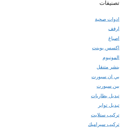
تصنيفات
ادوات صحية
ارفف
اصباغ
اكسس بوينت
المونيوم
بنشر متنقل
بي ان سبورت
بين سبورت
تبديل بطاريات
تبديل تواير
تركيب ستلايت
تركيب سيراميك