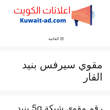
نتقل
لى
لمحتوى
القائمة
مقوي سيرفس بنيد
القار
رقم مقوي شبكة 5g بنيد