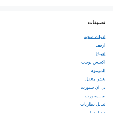
تصنيفات
ادوات صحية
ارفف
اصباغ
اكسس بوينت
المونيوم
بنشر متنقل
بي ان سبورت
بين سبورت
تبديل بطاريات
تبديل تواير