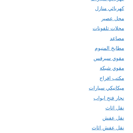
كهربائي منازل
محل عصير
محلات تلفونات
مصاعد
مطابخ المنيوم
مقوي سيرفس
مقوي شبكة
مكتب افراح
ميكانيكي سيارات
نجار فتح ابواب
نقل اثاث
نقل عفش
نقل عفش اثاث