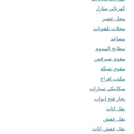
كهربائي منازل
محل عصير
محلات تلفونات
مصاعد
مطابخ المنيوم
مقوي سيرفس
مقوي شبكة
مكتب افراح
ميكانيكي سيارات
نجار فتح ابواب
نقل اثاث
نقل عفش
نقل عفش اثاث