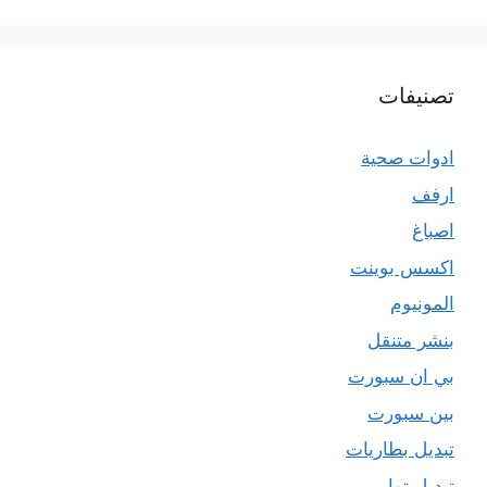
تصنيفات
ادوات صحية
ارفف
اصباغ
اكسس بوينت
المونيوم
بنشر متنقل
بي ان سبورت
بين سبورت
تبديل بطاريات
تبديل تواير