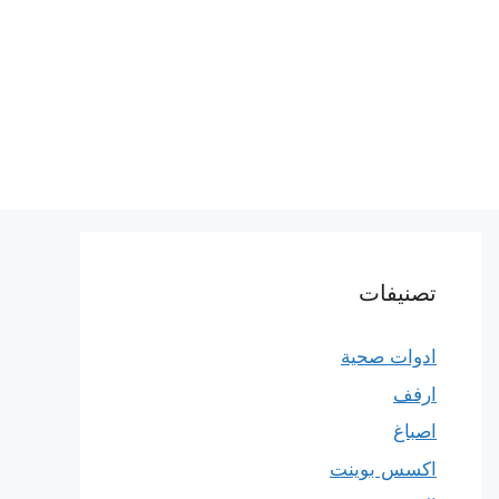
تصنيفات
ادوات صحية
ارفف
اصباغ
اكسس بوينت