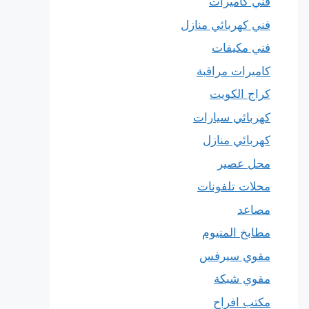
فني كاميرات
فني كهربائي منازل
فني مكيفات
كاميرات مراقبة
كراج الكويت
كهربائي سيارات
كهربائي منازل
محل عصير
محلات تلفونات
مصاعد
مطابخ المنيوم
مقوي سيرفس
مقوي شبكة
مكتب افراح