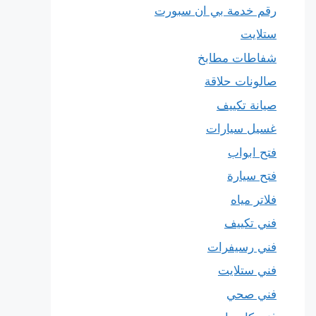
رقم خدمة بي ان سبورت
ستلايت
شفاطات مطابخ
صالونات حلاقة
صيانة تكييف
غسيل سيارات
فتح ابواب
فتح سيارة
فلاتر مياه
فني تكييف
فني رسيفرات
فني ستلايت
فني صحي