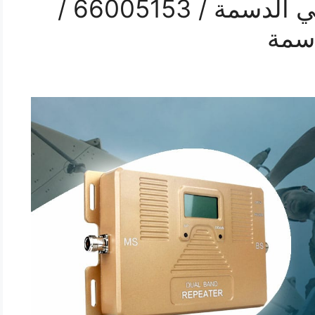
افضل مقوي سيرفس في الدسمة / 66005153 /
سمة