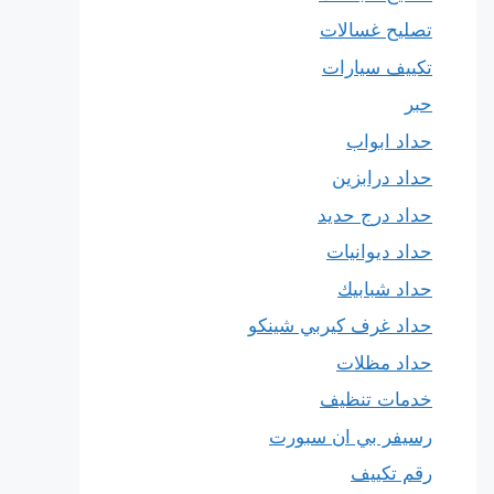
تصليح غسالات
تكييف سيارات
حبر
حداد ابواب
حداد درابزين
حداد درج حديد
حداد ديوانيات
حداد شبابيك
حداد غرف كيربي شينكو
حداد مظلات
خدمات تنظيف
رسيفر بي ان سبورت
رقم تكييف