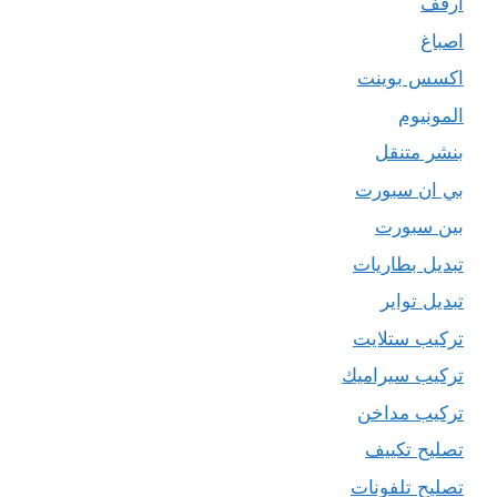
ارفف
اصباغ
اكسس بوينت
المونيوم
بنشر متنقل
بي ان سبورت
بين سبورت
تبديل بطاريات
تبديل تواير
تركيب ستلايت
تركيب سيراميك
تركيب مداخن
تصليح تكييف
تصليح تلفونات