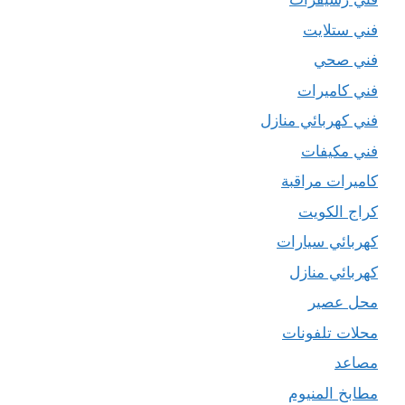
فني ستلايت
فني صحي
فني كاميرات
فني كهربائي منازل
فني مكيفات
كاميرات مراقبة
كراج الكويت
كهربائي سيارات
كهربائي منازل
محل عصير
محلات تلفونات
مصاعد
مطابخ المنيوم