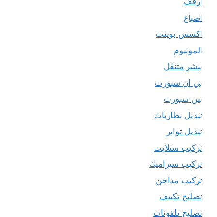
ارفف
اصباغ
اكسس بوينت
المونيوم
بنشر متنقل
بي ان سبورت
بين سبورت
تبديل بطاريات
تبديل تواير
تركيب ستلايت
تركيب سيراميك
تركيب مداخن
تصليح تكييف
تصليح تلفونات