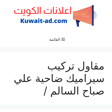
نتقل
لى
لمحتوى
القائمة
مقاول تركيب
سيراميك ضاحية علي
صباح السالم /