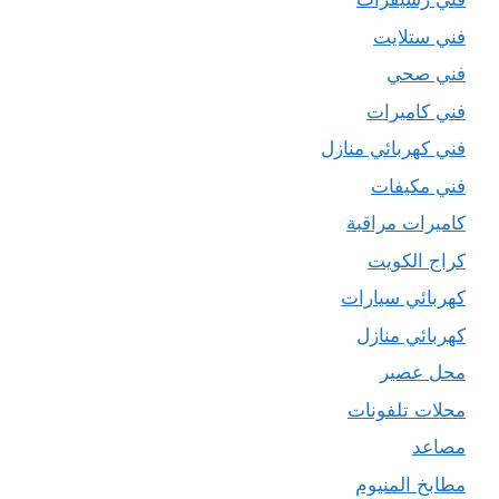
فني ستلايت
فني صحي
فني كاميرات
فني كهربائي منازل
فني مكيفات
كاميرات مراقبة
كراج الكويت
كهربائي سيارات
كهربائي منازل
محل عصير
محلات تلفونات
مصاعد
مطابخ المنيوم