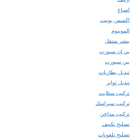
اصباغ
اكسس بوينت
المونيوم
بنشر متنقل
بي ان سبورت
بين سبورت
تبديل بطاريات
تبديل تواير
تركيب ستلايت
تركيب سيراميك
تركيب مداخن
تصليح تكييف
تصليح تلفونات