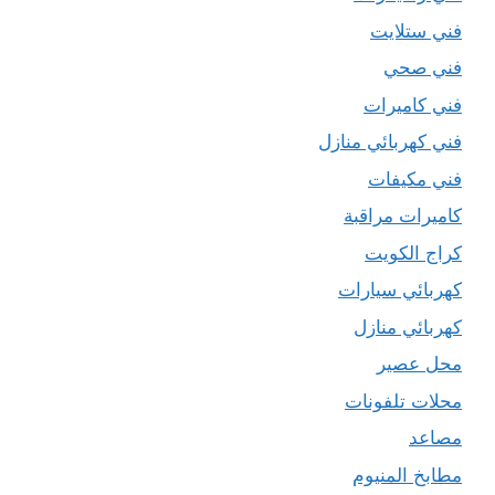
فني ستلايت
فني صحي
فني كاميرات
فني كهربائي منازل
فني مكيفات
كاميرات مراقبة
كراج الكويت
كهربائي سيارات
كهربائي منازل
محل عصير
محلات تلفونات
مصاعد
مطابخ المنيوم