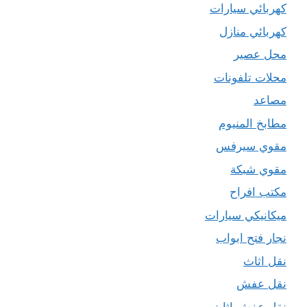
كهربائي سيارات
كهربائي منازل
محل عصير
محلات تلفونات
مصاعد
مطابخ المنيوم
مقوي سيرفس
مقوي شبكة
مكتب افراح
ميكانيكي سيارات
نجار فتح ابواب
نقل اثاث
نقل عفش
نقل عفش اثاث