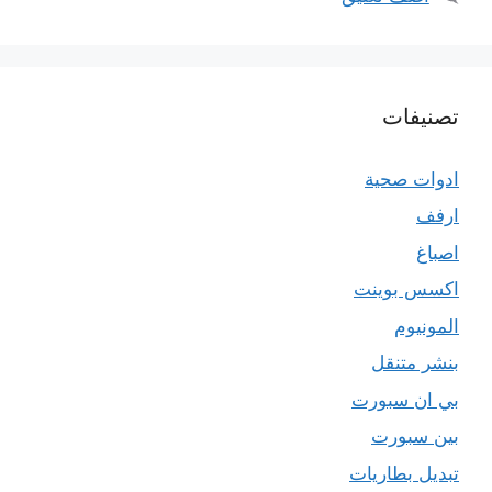
تصنيفات
ادوات صحية
ارفف
اصباغ
اكسس بوينت
المونيوم
بنشر متنقل
بي ان سبورت
بين سبورت
تبديل بطاريات