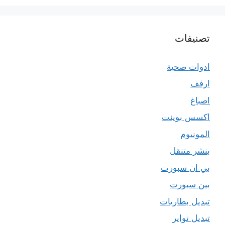
تصنيفات
ادوات صحية
ارفف
اصباغ
اكسس بوينت
المونيوم
بنشر متنقل
بي ان سبورت
بين سبورت
تبديل بطاريات
تبديل تواير