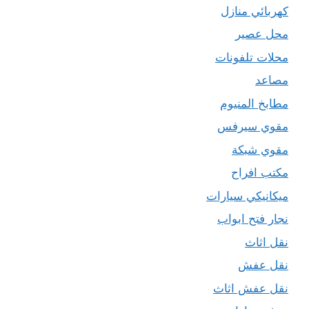
كهربائي منازل
محل عصير
محلات تلفونات
مصاعد
مطابخ المنيوم
مقوي سيرفس
مقوي شبكة
مكتب افراح
ميكانيكي سيارات
نجار فتح ابواب
نقل اثاث
نقل عفش
نقل عفش اثاث