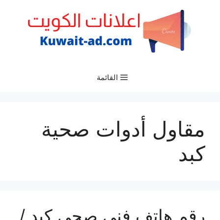
نتقل
لى
لمحتوى
القائمة
مقاول أدوات صحية
كبد
رقم هاتف فني صحي كبد /