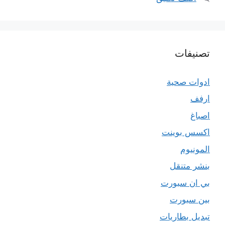
تصنيفات
ادوات صحية
ارفف
اصباغ
اكسس بوينت
المونيوم
بنشر متنقل
بي ان سبورت
بين سبورت
تبديل بطاريات