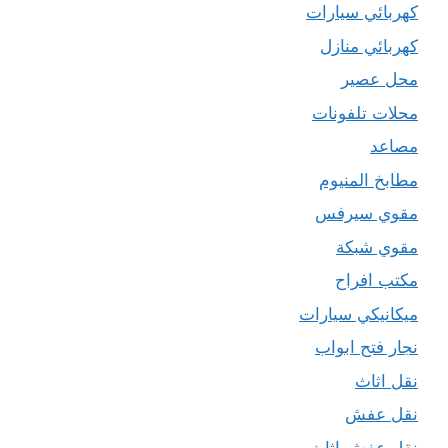
كهربائي سيارات
كهربائي منازل
محل عصير
محلات تلفونات
مصاعد
مطابخ المنيوم
مقوي سيرفس
مقوي شبكة
مكتب افراح
ميكانيكي سيارات
نجار فتح ابواب
نقل اثاث
نقل عفش
نقل عفش اثاث