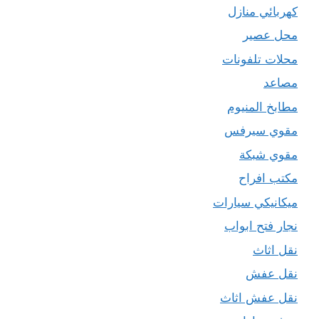
كهربائي منازل
محل عصير
محلات تلفونات
مصاعد
مطابخ المنيوم
مقوي سيرفس
مقوي شبكة
مكتب افراح
ميكانيكي سيارات
نجار فتح ابواب
نقل اثاث
نقل عفش
نقل عفش اثاث