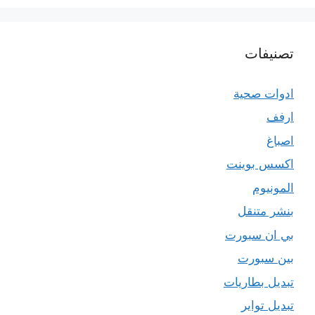
تصنيفات
ادوات صحية
ارفف
اصباغ
اكسس بوينت
المونيوم
بنشر متنقل
بي ان سبورت
بين سبورت
تبديل بطاريات
تبديل تواير