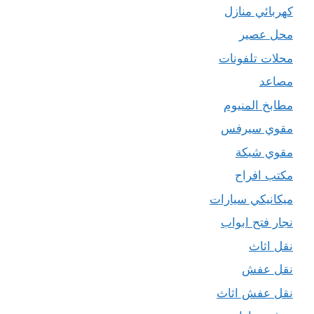
كهربائي منازل
محل عصير
محلات تلفونات
مصاعد
مطابخ المنيوم
مقوي سيرفس
مقوي شبكة
مكتب افراح
ميكانيكي سيارات
نجار فتح ابواب
نقل اثاث
نقل عفش
نقل عفش اثاث