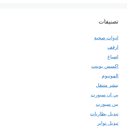
تصنيفات
ادوات صحية
ارفف
اصباغ
اكسس بوينت
المونيوم
بنشر متنقل
بي ان سبورت
بين سبورت
تبديل بطاريات
تبديل تواير