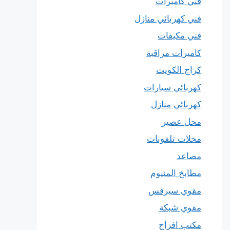
فني كاميرات
فني كهربائي منازل
فني مكيفات
كاميرات مراقبة
كراج الكويت
كهربائي سيارات
كهربائي منازل
محل عصير
محلات تلفونات
مصاعد
مطابخ المنيوم
مقوي سيرفس
مقوي شبكة
مكتب افراح