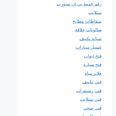
رقم خدمة بي ان سبورت
ستلايت
شفاطات مطابخ
صالونات حلاقة
صيانة تكييف
غسيل سيارات
فتح ابواب
فتح سيارة
فلاتر مياه
فني تكييف
فني رسيفرات
فني ستلايت
فني صحي