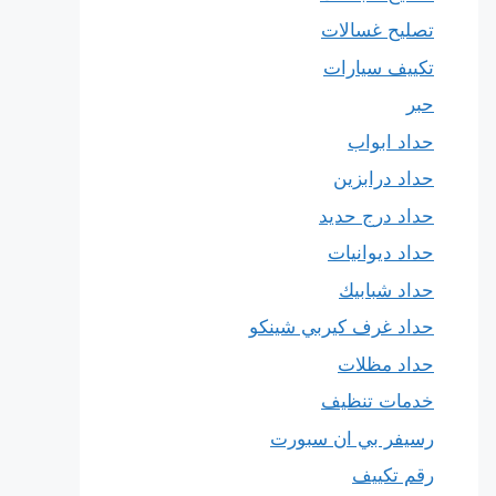
تصليح غسالات
تكييف سيارات
حبر
حداد ابواب
حداد درابزين
حداد درج حديد
حداد ديوانيات
حداد شبابيك
حداد غرف كيربي شينكو
حداد مظلات
خدمات تنظيف
رسيفر بي ان سبورت
رقم تكييف