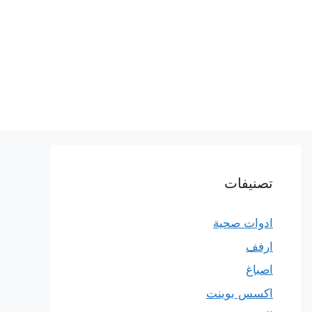
تصنيفات
ادوات صحية
ارفف
اصباغ
اكسس بوينت