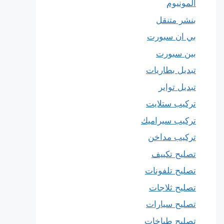
المونيوم
بنشر متنقل
بي ان سبورت
بين سبورت
تبديل بطاريات
تبديل تواير
تركيب ستلايت
تركيب سيراميك
تركيب مداخن
تصليح تكييف
تصليح تلفونات
تصليح ثلاجات
تصليح سيارات
تصليح طباخات