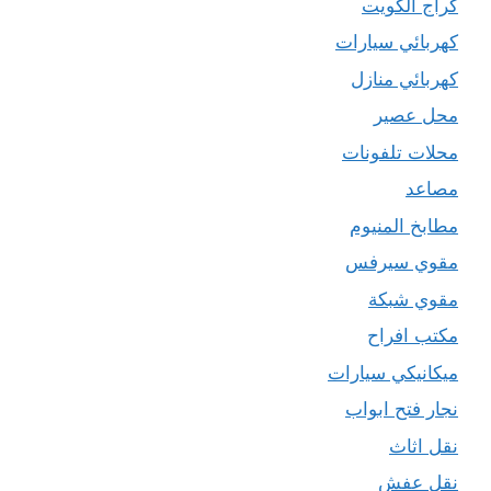
كراج الكويت
كهربائي سيارات
كهربائي منازل
محل عصير
محلات تلفونات
مصاعد
مطابخ المنيوم
مقوي سيرفس
مقوي شبكة
مكتب افراح
ميكانيكي سيارات
نجار فتح ابواب
نقل اثاث
نقل عفش