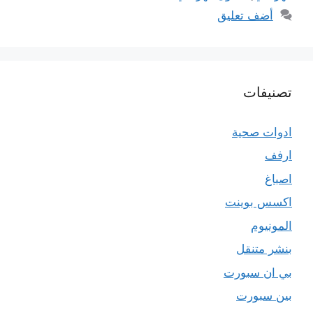
أضف تعليق
تصنيفات
ادوات صحية
ارفف
اصباغ
اكسس بوينت
المونيوم
بنشر متنقل
بي ان سبورت
بين سبورت