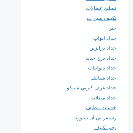
تصليح غسالات
تكييف سيارات
حبر
حداد ابواب
حداد درابزين
حداد درج حديد
حداد ديوانيات
حداد شبابيك
حداد غرف كيربي شينكو
حداد مظلات
خدمات تنظيف
رسيفر بي ان سبورت
رقم تكييف