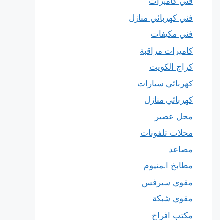
فني كاميرات
فني كهربائي منازل
فني مكيفات
كاميرات مراقبة
كراج الكويت
كهربائي سيارات
كهربائي منازل
محل عصير
محلات تلفونات
مصاعد
مطابخ المنيوم
مقوي سيرفس
مقوي شبكة
مكتب افراح