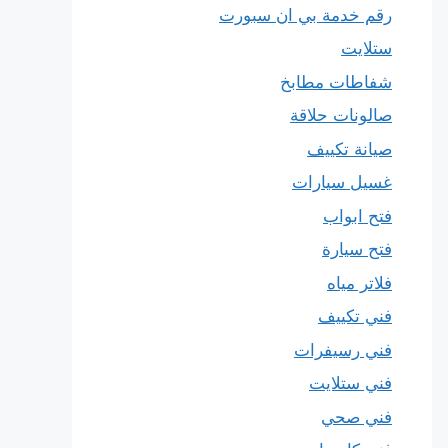
رقم خدمة بي ان سبورت
ستلايت
شفاطات مطابخ
صالونات حلاقة
صيانة تكييف
غسيل سيارات
فتح ابواب
فتح سيارة
فلاتر مياه
فني تكييف
فني رسيفرات
فني ستلايت
فني صحي