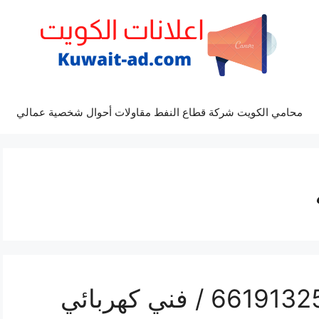
محامي الكويت شركة قطاع النفط مقاولات أحوال شخصية عمالي
رقم كهربائي غرناطة / 66191325‬ / فني كهربائي