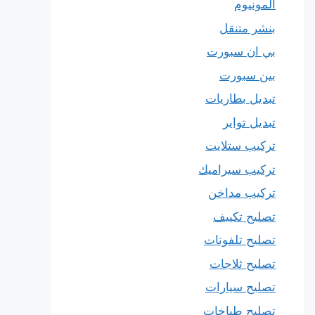
المونيوم
بنشر متنقل
بي ان سبورت
بين سبورت
تبديل بطاريات
تبديل تواير
تركيب ستلايت
تركيب سيراميك
تركيب مداخن
تصليح تكييف
تصليح تلفونات
تصليح ثلاجات
تصليح سيارات
تصليح طباخات