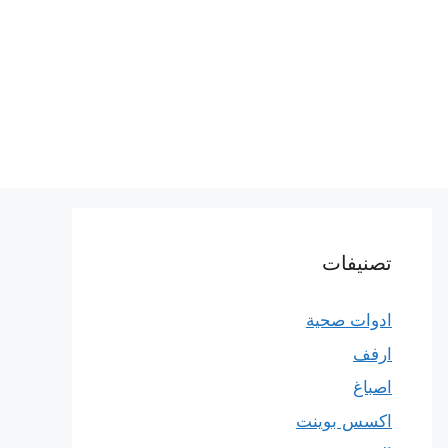
تصنيفات
ادوات صحية
ارفف
اصباغ
اكسس بوينت