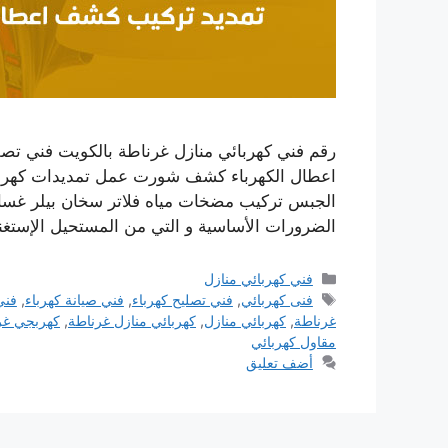
اعطال الكهرباء كشف شورت عمل تمديدات كهربائ
الجبس تركيب مضخات مياه فلاتر سخان بيلر غسال
الضرورات الأساسية و التي من المستحيل الإستغن
التصنيفات
فني كهربائي منازل
الوسوم
فنى كهربائي
,
فني تصليح كهرباء
,
فني صيانة كهرباء
,
فني
غرناطة
,
كهربائي منازل
,
كهربائي منازل غرناطة
,
كهربجي غر
مقاول كهربائي
أضف تعليق