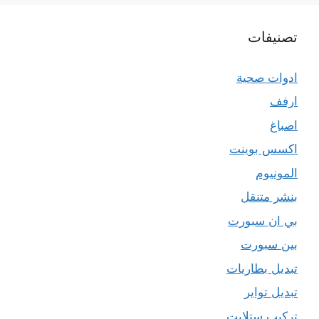
تصنيفات
ادوات صحية
ارفف
اصباغ
اكسس بوينت
المونيوم
بنشر متنقل
بي ان سبورت
بين سبورت
تبديل بطاريات
تبديل تواير
تركيب ستلايت