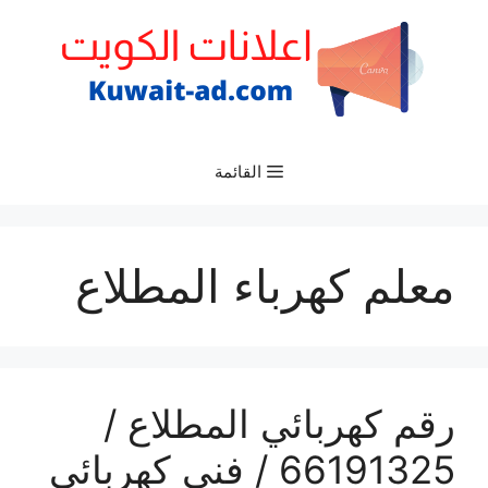
نتقل
لى
لمحتوى
القائمة
معلم كهرباء المطلاع
رقم كهربائي المطلاع /
66191325‬ / فني كهربائي