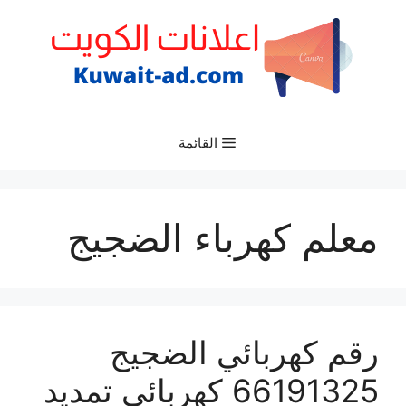
نتقل
لى
لمحتوى
القائمة
معلم كهرباء الضجيج
رقم كهربائي الضجيج
66191325‬ كهربائي تمديد