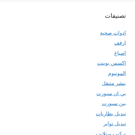
تصنيفات
ادوات صحية
ارفف
اصباغ
اكسس بوينت
المونيوم
بنشر متنقل
بي ان سبورت
بين سبورت
تبديل بطاريات
تبديل تواير
تركيب ستلايت