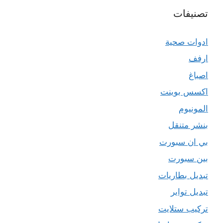
تصنيفات
ادوات صحية
ارفف
اصباغ
اكسس بوينت
المونيوم
بنشر متنقل
بي ان سبورت
بين سبورت
تبديل بطاريات
تبديل تواير
تركيب ستلايت