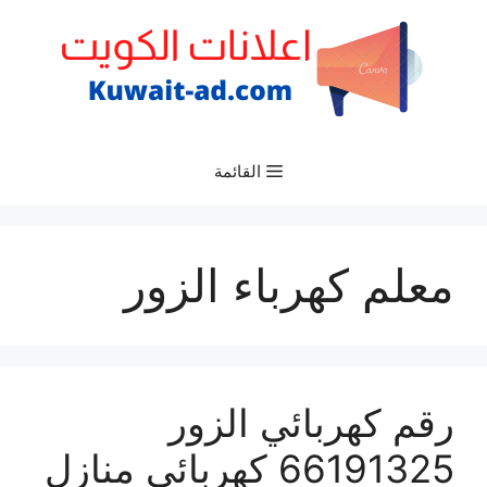
نتقل
لى
لمحتوى
القائمة
معلم كهرباء الزور
رقم كهربائي الزور
66191325‬ كهربائي منازل